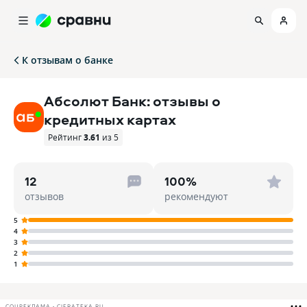
К отзывам о банке
Абсолют Банк: отзывы о
кредитных картах
Рейтинг
3.61
из 5
12
100%
отзывов
рекомендуют
5
4
3
2
1
СОЦРЕКЛАМА • CIFRATEKA.RU