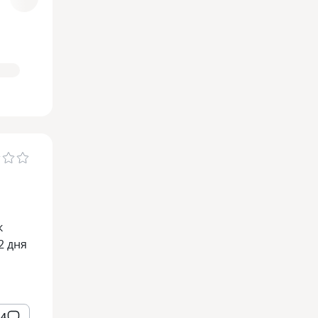
к
2 дня
4