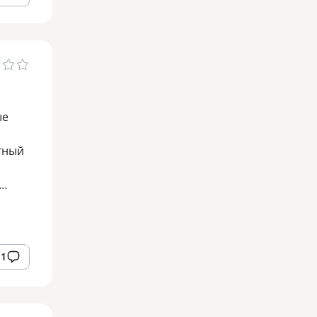
ые
тный
й…
1