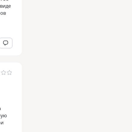
 виде
нов
а
чую
ои