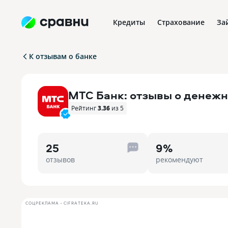
Кредиты
Страхование
За
К отзывам о банке
МТС Банк: отзывы о денеж
Рейтинг
3.36
из 5
25
9%
отзывов
рекомендуют
СОЦРЕКЛАМА • CIFRATEKA.RU