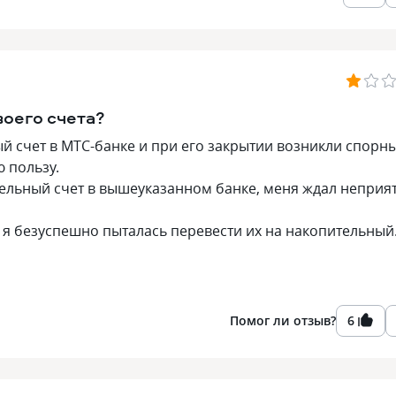
воего счета?
ый счет в МТС-банке и при его закрытии возникли спорн
ю пользу.
тельный счет в вышеуказанном банке, меня ждал неприя
е я безуспешно пыталась перевести их на накопительны
Помог ли отзыв?
6