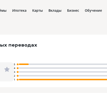
ймы
Ипотека
Карты
Вклады
Бизнес
Обучение
ных переводах
5
4
3
2
1