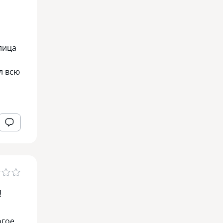
лица
л всю
!
огое