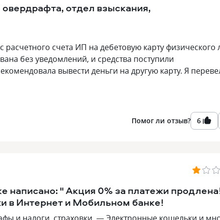
овердрафта, отдел взыскания,
 с расчетного счета ИП на дебетовую карту физического 
вана без уведомлений, и средства поступили
екомендовала вывести деньги на другую карту. Я переве
Помог ли отзыв?
6
ке написано: " Акция 0% за платежи продлена
и в Интернет и Мобильном банке!
рафы и налоги, страховки. — Электронные кошельки и мн