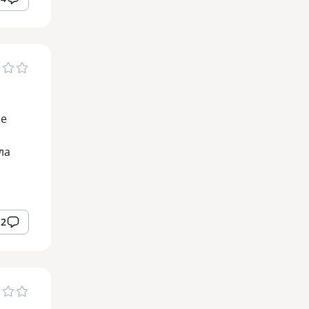
бе
ла
2