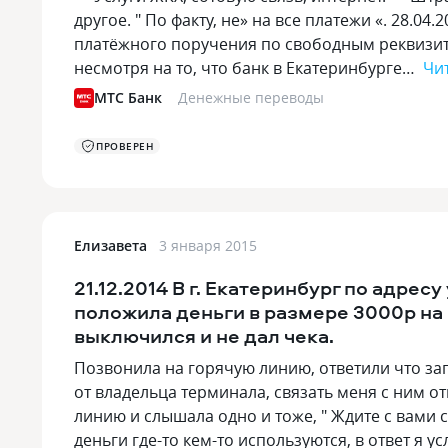
другое. " По факту, не» на все платежи «. 28.04
платёжного поручения по свободным реквизита
несмотря на то, что банк в Екатеринбурге…
Чи
МТС Банк
Денежные переводы
ПРОВЕРЕН
Елизавета
3 января 2015
21.12.2014 В г. Екатеринбург по адрес
положила деньги в размере 3000р на 
выключился и не дал чека.
Позвонила на горячую линию, ответили что зап
от владельца терминала, связать меня с ним о
линию и слышала одно и тоже, " Ждите с вами с
деньги где-то кем-то используются, в ответ я 