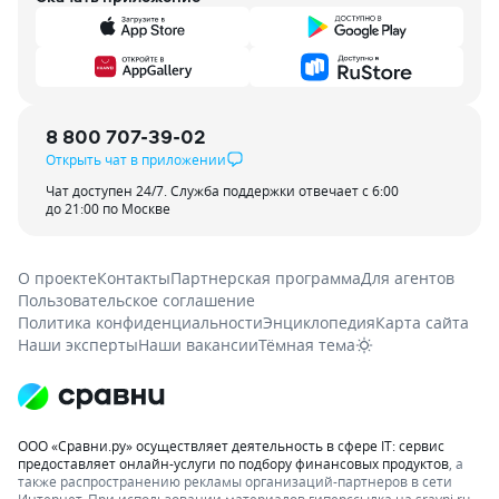
мы снимаем жильё за 30000 в месяц
(жить нам больше не где). Через
месяц платёж уже по ипотеке
И говорят что дом если уже построен
семейную не взять. У меня вопрос.
Что это за посощь семьям? Это
8 800 707-39-02
кабала, для многих. Но выбор
не велик. Благо у нас есть
Открыть чат в приложении
финансовые возможности, пару
Чат доступен 24/7. Служба поддержки отвечает с 6:00
месяцев выкрутиться.
до 21:00 по Москве
О проекте
Контакты
Партнерская программа
Для агентов
Пользовательское соглашение
Политика конфиденциальности
Энциклопедия
Карта сайта
Наши эксперты
Наши вакансии
Тёмная тема
ООО «Сравни.ру» осуществляет деятельность в сфере IT: сервис
предоставляет онлайн-услуги по подбору финансовых продуктов
, а
также распространению рекламы организаций-партнеров в сети