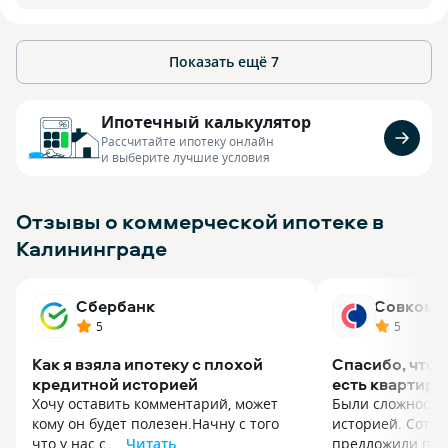
Показать ещё
7
Ипотечный калькулятор
Рассчитайте ипотеку онлайн
и выберите лучшие условия
Отзывы о коммерческой ипотеке в
Калининграде
Сбербанк
Совкомб
5
5
Как я взяла ипотеку с плохой
Спасибо, что 
кредитной историей
есть квартира
Хочу оставить комментарий, может
Были сложности
кому он будет полезен.Начну с того
историей. Сотру
что у нас с ...
Читать
предложили прос