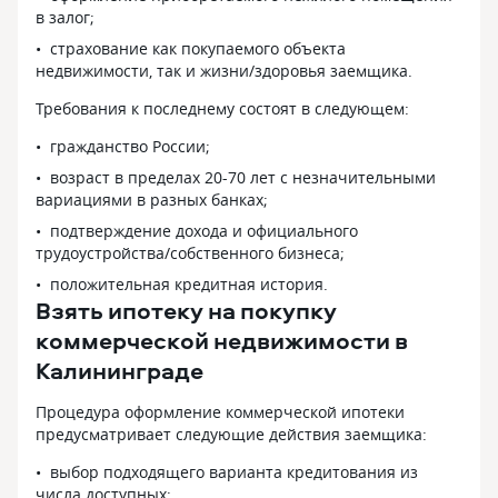
отказали, на этапе моих проверок
в залог;
документов. На секунду застройщику
страхование как покупаемого объекта
я заплатила 50000 т. Р. , Без возратно,
недвижимости, так и жизни/здоровья заемщика.
так как причину отказа от банка
мы не знаем. И после этого отказа,
Требования к последнему состоят в следующем:
Сбербанк как будто меня
заблокировал ото всех банковских
гражданство России;
продуктов. Другие банки тоже мне
возраст в пределах 20-70 лет с незначительными
отказывали даже в рассрочку давать
вариациями в разных банках;
что-либо (Прошло после полгода,
и мы с мужем решили вместе подать
подтверждение дохода и официального
на ипотеку феврале 2025 года,
трудоустройства/собственного бизнеса;
мы живём в Калининградской
положительная кредитная история.
области, молодая семья двое детей.
Взять ипотеку на покупку
И как оказалось не так всё просто.
коммерческой недвижимости в
На словах наше государство, очень
мило всё рассказывает по телевизору.
Калининграде
Стали подавать Альфа, ВТБ,
совкомбанк и банк спб послали сразу,
Процедура оформление коммерческой ипотеки
Тинькофф даже не рассматривали,
предусматривает следующие действия заемщика:
потому как, первый взнос 50%
выбор подходящего варианта кредитования из
простите откуда такие деньги (
числа доступных;
И вуаля Сбербанк как обычно