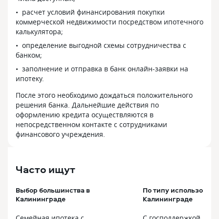
одобряет предварительно. Мы даже
расчет условий финансирования покупки
в серьёз это не восприняли.
коммерческой недвижимости посредством ипотечного
Но я усердно предоставляла всё что
калькулятора;
просили. И вуаля через две недели
определение выгодной схемы сотрудничества с
подписали договор. Сказать что
банком;
я в шоке ничего не сказать)
Мы с мужем два (в прошлом)
заполнение и отправка в банк онлайн-заявки на
не Добросовестно относились к своим
ипотеку.
кредитным обязательствам. И нам
После этого необходимо дождаться положительного
одобрил Сбербанк (единственный)
решения банка. Дальнейшие действия по
и до конца прошла сделка (это просто
оформлению кредита осуществляются в
шок). Были до сделки мелкие
непосредственном контакте с сотрудниками
препятствия, это справка по форме
финансового учреждения.
банка, номер телефона организации
должнен быть полным. Если у вас
Электронная подпись,
то не забывайте свой пароль
Часто ищут
от приложения гос ключ (потому как,
мы из-за этого, три раза ходили
Выбор большинства в
По типу использовани
в отделения Сбербанк). И думаю,
Калининграде
Калининграде
не мало важно, иметь, не плохой
первоначальный взнос (у нас он был
Семейная ипотека с
С господдержкой