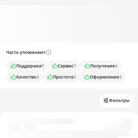
Часто упоминают
Поддержка
9
Сервис
7
Получение
4
Качество
4
Простота
3
Оформление
3
Фильтры