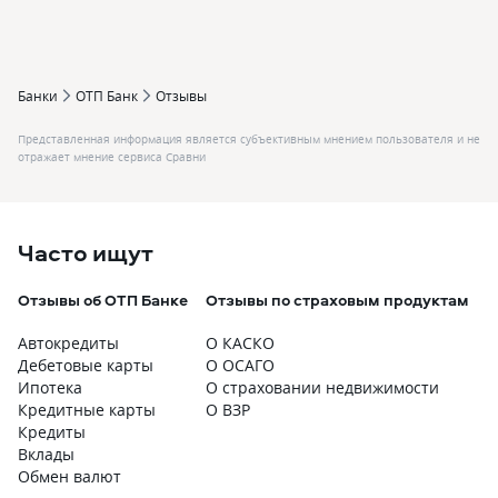
Банки
ОТП Банк
Отзывы
Представленная информация является субъективным мнением пользователя и не
отражает мнение сервиса Сравни
Часто ищут
Отзывы об ОТП Банке
Отзывы по страховым продуктам
О
п
Автокредиты
О КАСКО
О
Дебетовые карты
О ОСАГО
О
Ипотека
О страховании недвижимости
О
Кредитные карты
О ВЗР
О
Кредиты
О
Вклады
О
Обмен валют
О