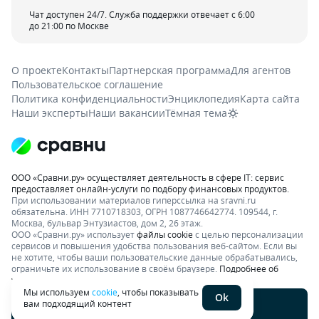
Чат доступен 24/7. Служба поддержки отвечает с 6:00
до 21:00 по Москве
О проекте
Контакты
Партнерская программа
Для агентов
Пользовательское соглашение
Политика конфиденциальности
Энциклопедия
Карта сайта
Наши эксперты
Наши вакансии
Тёмная тема
ООО «Сравни.ру» осуществляет деятельность в сфере IT: сервис
предоставляет онлайн-услуги по подбору финансовых продуктов.
При использовании материалов гиперссылка на sravni.ru
обязательна. ИНН 7710718303, ОГРН 1087746642774. 109544, г.
Москва, бульвар Энтузиастов, дом 2, 26 этаж.
ООО «Сравни.ру» использует
файлы cookie
с целью персонализации
сервисов и повышения удобства пользования веб-сайтом. Если вы
не хотите, чтобы ваши пользовательские данные обрабатывались,
ограничьте их использование в своём браузере.
Подробнее об
условиях.
Раскрытие информации
Мы используем
cookie
, чтобы показывать
Ok
вам подходящий контент
Написать отзыв