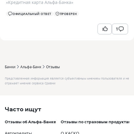
«
Кредитная карта Альфа-Банка
»
ОФИЦИАЛЬНЫЙ ОТВЕТ
ПРОВЕРЕН
1
Банки
Альфа-Банк
Отзывы
Представленная информация является субъективным мнением пользователя и не
отражает мнение сервиса Сравни
Часто ищут
Отзывы об Альфа-Банке
Отзывы по страховым продуктам
Автокредиты
О КАСКО