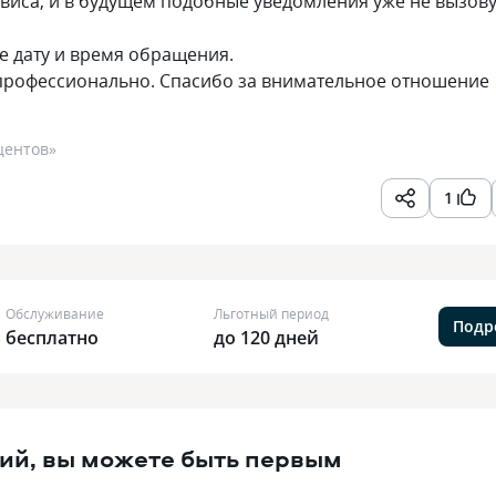
рвиса, и в будущем подобные уведомления уже не вызову
е дату и время обращения.
 профессионально. Спасибо за внимательное отношение
центов
»
1
Обслуживание
Льготный период
Подр
бесплатно
до 120 дней
ий, вы можете быть первым