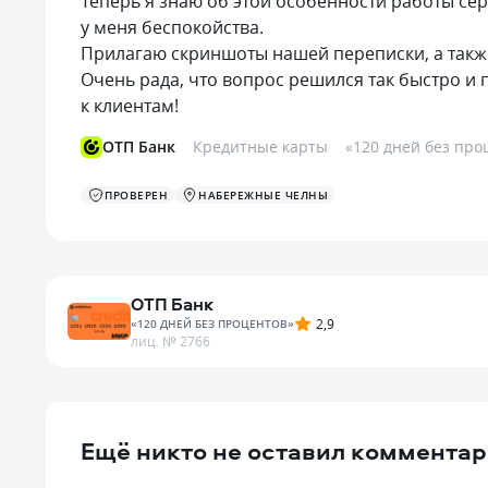
Теперь я знаю об этой особенности работы се
у меня беспокойства.
Прилагаю скриншоты нашей переписки, а такж
Очень рада, что вопрос решился так быстро и
к клиентам!
ОТП Банк
Кредитные карты
«
120 дней без про
ПРОВЕРЕН
НАБЕРЕЖНЫЕ ЧЕЛНЫ
ОТП Банк
2,9
«
120 ДНЕЙ БЕЗ ПРОЦЕНТОВ
»
лиц. №
2766
Ещё никто не оставил комментар