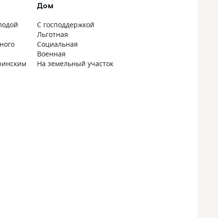
Дом
лодой
С господдержкой
Льготная
ного
Социальная
Военная
ринским
На земельный участок