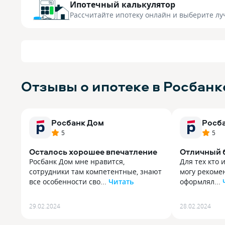
Ипотечный калькулятор
Рассчитайте ипотеку онлайн
и выберите лу
Отзывы о ипотеке в Росбанк
Росбанк Дом
Росб
5
5
Осталось хорошее впечатление
Отличный 
Росбанк Дом мне нравится,
Для тех кто 
сотрудники там компетентные, знают
могу рекоме
все особенности сво...
Читать
оформлял...
Росбанк Дом мне нравится,
Для тех кто 
сотрудники там компетентные, знают
могу рекоме
29.02.2024
28.02.2024
все особенности своей работы, с
оформлял у н
клиентами разговаривают вежливо и
остался дов