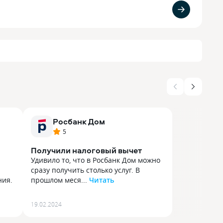
Росбанк Дом
5
Получили налоговый вычет
Удивило то, что в Росбанк Дом можно
сразу получить столько услуг. В
ния.
прошлом меся...
Читать
Удивило то, что в Росбанк Дом можно
сразу получить столько услуг. В
19.02.2024
ния.
прошлом месяце мы с мужем
о,
оформляли здесь ипотеку на покупку