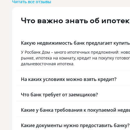
Читать все отзывы
спокойно. Банк предлагает выгодные
Пользуюсь 
ипотечные программы с госучастием.
вношу через
Мне сразу подобрали ипотеку с
удобно. Бан
Что важно знать об ипоте
подходящими условиями. И вот я
государстве
являюсь их клиентом уже 3 года. В
свои скидки
офисе всегда быстрое обслуживание,
Так можно п
без очередей и проволочек.
оптимальных
Какую недвижимость банк предлагает купить
Рекомендую.
У Росбанк Дом – много ипотечных предложений: ново
рынке, ипотека на комнату, кредит на покупку гото
дальневосточная ипотека.
На каких условиях можно взять кредит?
Что банк требует от заемщиков?
Какие у банка требования к покупаемой нед
Какие документы нужно предоставить банку?