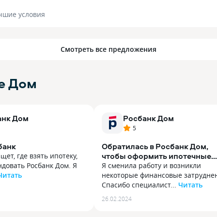
чшие условия
Смотреть все предложения
е Дом
анк Дом
Росбанк Дом
5
банк
Обратилась в Росбанк Дом,
чтобы оформить ипотечные
ищет, где взять ипотеку,
каникулы.
ндовать Росбанк Дом. Я
Я сменила работу и возникли
Читать
некоторые финансовые затрудне
ищет, где взять ипотеку,
Спасибо специалист...
Читать
ндовать Росбанк Дом. Я
Я сменила работу и возникли
26.02.2024
их ипотеку год назад и
некоторые финансовые затрудне
олен условиями.
Спасибо специалистам банка за т