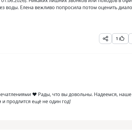
 01.06.2026). Никаких лишних звонков или походов в офи
без воды. Елена вежливо попросила потом оценить диал
1
печатлениями ❤ Рады, что вы довольны. Надеемся, наше
 и продлится ещё не один год!