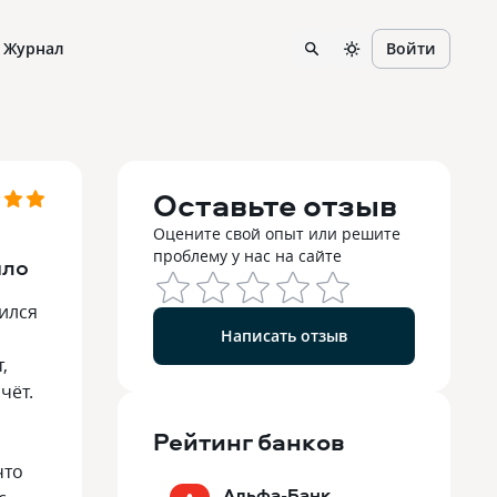
Журнал
Войти
Оставьте отзыв
Оцените свой опыт или решите
проблему у нас на сайте
ыло
тился
Написать отзыв
,
чёт.
Рейтинг
банков
что
Альфа-Банк