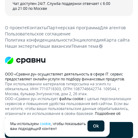
Чат доступен 24/7. Служба поддержки отвечает с 6:00
до 21:00 по Москве
О проекте
Контакты
Партнерская программа
Для агентов
Пользовательское соглашение
Политика конфиденциальности
Энциклопедия
Карта сайта
Наши эксперты
Наши вакансии
Тёмная тема
ООО «Сравни.ру» осуществляет деятельность в сфере IT: сервис
предоставляет онлайн-услуги по подбору финансовых продуктов.
При использовании материалов гиперссылка на sravni.ru
обязательна. ИНН 7710718303, ОГРН 1087746642774. 109544, г.
Москва, бульвар Энтузиастов, дом 2, 26 этаж.
ООО «Сравни.ру» использует
файлы cookie
с целью персонализации
сервисов и повышения удобства пользования веб-сайтом. Если вы
не хотите, чтобы ваши пользовательские данные обрабатывались,
ограничьте их использование в своём браузере.
Подробнее об
условиях.
Раскрытие информации
Мы используем
cookie
, чтобы показывать
Ok
вам подходящий контент
Написать отзыв