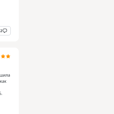
2
ешила
как
5.