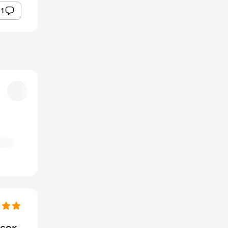
1
исок