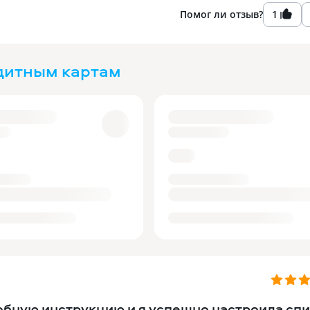
Помог ли отзыв?
1
дитным картам
обную инструкцию и я успешно настроила сп