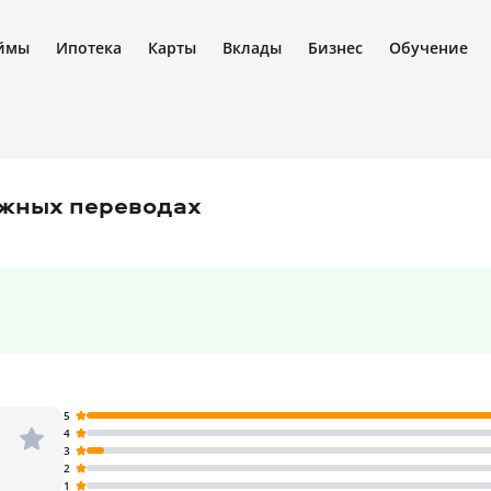
ймы
Ипотека
Карты
Вклады
Бизнес
Обучение
ежных переводах
5
4
3
2
1