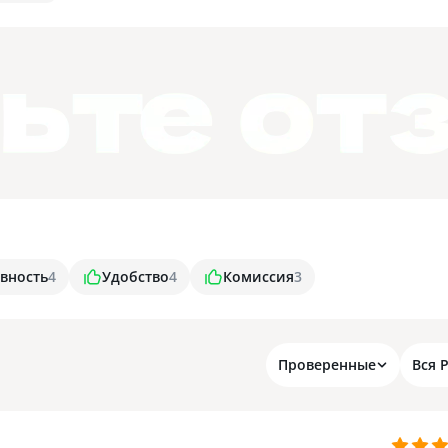
вность
4
Удобство
4
Комиссия
3
Проверенные
Вся 