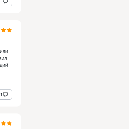
тили
вил
ющий
1