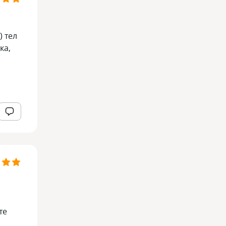
) тел
ка,
те