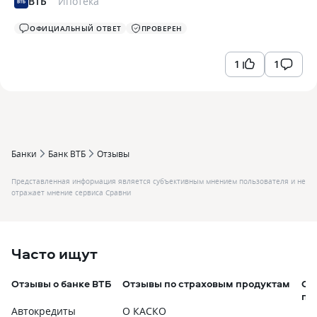
ВТБ
Ипотека
ОФИЦИАЛЬНЫЙ ОТВЕТ
ПРОВЕРЕН
1
1
Банки
Банк ВТБ
Отзывы
Представленная информация является субъективным мнением пользователя и не
отражает мнение сервиса Сравни
Часто ищут
Отзывы о банке ВТБ
Отзывы по страховым продуктам
От
пр
Автокредиты
О КАСКО