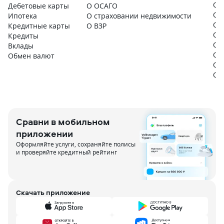
О 
Дебетовые карты
О ОСАГО
О 
Ипотека
О страховании недвижимости
О 
Кредитные карты
О ВЗР
О 
Кредиты
О 
Вклады
О 
Обмен валют
О 
О 
Сравни в мобильном
приложении
Оформляйте услуги, сохраняйте полисы
и проверяйте кредитный рейтинг
Скачать приложение