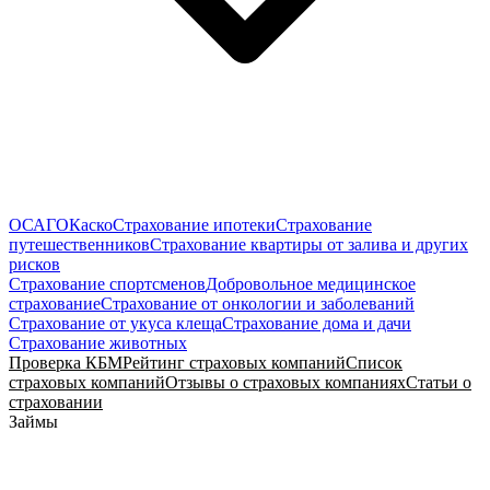
ОСАГО
Каско
Страхование ипотеки
Страхование
путешественников
Страхование квартиры от залива и других
рисков
Страхование спортсменов
Добровольное медицинское
страхование
Страхование от онкологии и заболеваний
Страхование от укуса клеща
Страхование дома и дачи
Страхование животных
Проверка КБМ
Рейтинг страховых компаний
Список
страховых компаний
Отзывы о страховых компаниях
Статьи о
страховании
Займы