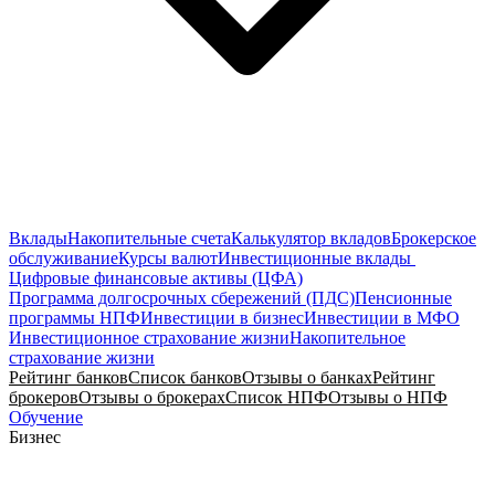
Вклады
Накопительные счета
Калькулятор вкладов
Брокерское
обслуживание
Курсы валют
Инвестиционные вклады
Цифровые финансовые активы (ЦФА)
Программа долгосрочных сбережений (ПДС)
Пенсионные
программы НПФ
Инвестиции в бизнес
Инвестиции в МФО
Инвестиционное страхование жизни
Накопительное
страхование жизни
Рейтинг банков
Список банков
Отзывы о банках
Рейтинг
брокеров
Отзывы о брокерах
Список НПФ
Отзывы о НПФ
Обучение
Бизнес