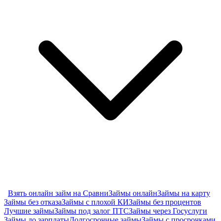
Взять онлайн займ на Сравни
Займы онлайн
Займы на карту
Займы без отказа
Займы с плохой КИ
Займы без процентов
Лучшие займы
Займы под залог ПТС
Займы через Госуслуги
Займы до зарплаты
Долгосрочные займы
Займы с просрочками