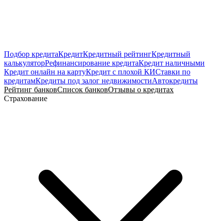
Подбор кредита
Кредит
Кредитный рейтинг
Кредитный
калькулятор
Рефинансирование кредита
Кредит наличными
Кредит онлайн на карту
Кредит с плохой КИ
Ставки по
кредитам
Кредиты под залог недвижимости
Автокредиты
Рейтинг банков
Список банков
Отзывы о кредитах
Страхование