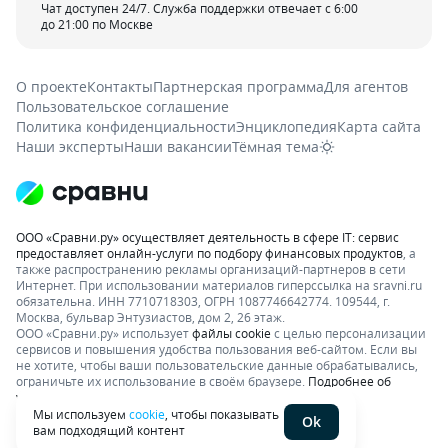
Чат доступен 24/7. Служба поддержки отвечает с 6:00
до 21:00 по Москве
О проекте
Контакты
Партнерская программа
Для агентов
Пользовательское соглашение
Политика конфиденциальности
Энциклопедия
Карта сайта
Наши эксперты
Наши вакансии
Тёмная тема
ООО «Сравни.ру» осуществляет деятельность в сфере IT: сервис
предоставляет онлайн-услуги по подбору финансовых продуктов
, а
также распространению рекламы организаций-партнеров в сети
Интернет.
При использовании материалов гиперссылка на sravni.ru
обязательна. ИНН 7710718303, ОГРН 1087746642774. 109544, г.
Москва, бульвар Энтузиастов, дом 2, 26 этаж.
ООО «Сравни.ру» использует
файлы cookie
с целью персонализации
сервисов и повышения удобства пользования веб-сайтом. Если вы
не хотите, чтобы ваши пользовательские данные обрабатывались,
ограничьте их использование в своём браузере.
Подробнее об
условиях.
Раскрытие информации
Мы используем
cookie
, чтобы показывать
Ok
вам подходящий контент