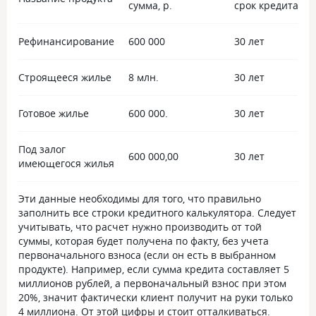
Обслуживанием полностью довольна,
нам расчеты сде
сумма, р.
срок кредита
мои вопросы полностью решили,
по кредиту у нас
а от общения остались только
поэтому чтобы пл
Рефинансирование
600 000
30 лет
приятные впечатления. Благодарю
и переплату ито
поддержку за помощь, а банк
несколько раз вс
за хороший сервис! В будущем
плюс мы оформил
Строящееся жилье
8 млн.
30 лет
планирую формить ипотеку в Альфа
нам процентную 
банке.
по кредиту. И в 
Готовое жилье
600 000.
30 лет
снизился именно 
позволила нам вы
стал 67. Для кого
Под залог
600 000,00
незначительно, н
30 лет
имеющегося жилья
итоговую перепла
почти 470 тыс на
Эти данные необходимы для того, что правильно
банку огромное 
заполнить все строки кредитного калькулятора. Следует
учитывать, что расчет нужно производить от той
суммы, которая будет получена по факту, без учета
первоначального взноса (если он есть в выбранном
продукте). Например, если сумма кредита составляет 5
миллионов рублей, а первоначальный взнос при этом
20%, значит фактически клиент получит на руки только
4 миллиона. От этой цифры и стоит отталкиваться.