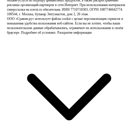
онлайн-услуги по подбору финансовых продуктов
, а также распространению
рекламы организаций-партнеров в сети Интернет.
При использовании материалов
гиперссылка на sravni.ru обязательна. ИНН 7710718303, ОГРН 1087746642774.
109544, г. Москва, бульвар Энтузиастов, дом 2, 26 этаж.
ООО «Сравни.ру» использует
файлы cookie
с целью персонализации сервисов и
повышения удобства пользования веб-сайтом. Если вы не хотите, чтобы ваши
пользовательские данные обрабатывались, ограничьте их использование в своём
браузере.
Подробнее об условиях.
Раскрытие информации