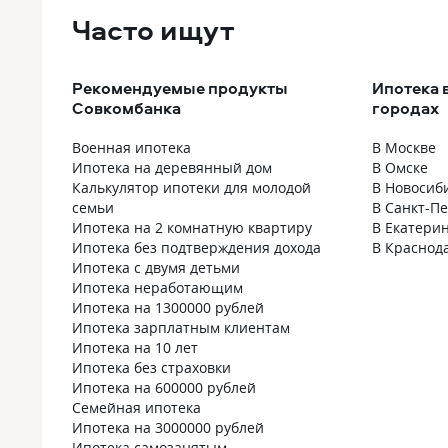
менеджер провел опрос и сообщил
Часто ищут
совершать п
какие документы нужно приложить.
и их должно
Одобрили ипотеку на следующий
Иначе проце
день. Сделку совершили через 3 дня.
Плачу уже бо
Рекомендуемые продукты
Ипотека 
На заданные мной вопросы получал
главное вып
Совкомбанка
городах
развернутые ответы. От опыта
и в срок!
взаимодействия с Совкомбанком
Военная ипотека
В Москве
осталось положительное
Ипотека на деревянный дом
В Омске
впечатление.
Калькулятор ипотеки для молодой
В Новосиб
семьи
В Санкт-П
Ипотека на 2 комнатную квартиру
В Екатери
Ипотека без подтверждения дохода
В Краснод
Ипотека с двумя детьми
Ипотека неработающим
Ипотека на 1300000 рублей
Ипотека зарплатным клиентам
Ипотека на 10 лет
Ипотека без страховки
Ипотека на 600000 рублей
Семейная ипотека
Ипотека на 3000000 рублей
Ипотека самозанятым