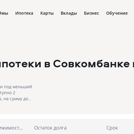
ймы
Ипотека
Карты
Вклады
Бизнес
Обучение
потеки в Совкомбанке
ки под меньший
ступно 2
Стоимость недвижимости по рынку
Остаток долга
Срок