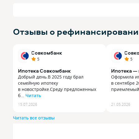
Отзывы о рефинансировании
Совкомбанк
Совк
5
5
Ипотека Совкомбанк
Ипотека — 
Добрый день.В 2025 году брал
Оформила ип
семейную ипотеку
в сентябре 2
в новостройке.Среду предложенных
приемлемый, 
б...
Читать
Оформила ип
Добрый день. В 2025 году брал
в сентябре 2
15.07.2026
21.05.2026
семейную ипотеку в новостройке.
приемлемый
Среду предложенных банков
в офисе бан
Читать все отзывы
остановился на Совкомбанке, т. К.
доступным я
Ставка на тот момент была самой
особенности 
низкой 3,9%. После дистанционной
проблемные 
подачи заявки, со мной связался
надо по карт