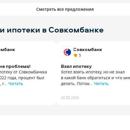
Смотреть все предложения
 ипотеки в Совкомбанке
омбанк
Совкомбанк
5
не проблема!
Взял ипотеку
отеку от Совкомбанкка
Хотел взять ипотеку, но не знал
022 года, процент был
в какой банк обратиться и что мн
г...
Читать
делать. Потом...
Читать
отеку от Совкомбанкка
Хотел взять ипотеку, но не знал
022 года, процент был
в какой банк обратиться и что мн
20.05.2026
, грамотное оформление
делать. Потом я думал, а какие у 
ка, специалист объяснил
шансы, стоит ли вообще идти и ту
зыком основные
я наткнулся на сравни ру и увиде
кредита, все
что тут можно подать одну заявку
точки, а именно, что
во все банки и получил лучшее
е Халва в месяц
предложение спасибо!