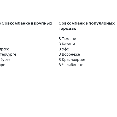
окупки на 10.000 Рублей
 быть не меньше 10!
нт будет увеличен!
лее 3,5 лет проблем нет,
в Совкомбанке в крупных
Совкомбанк в популярных
олнять условия договора
городах
В Тюмени
В Казани
ирске
В Уфе
етербурге
В Воронеже
нбурге
В Красноярске
аре
В Челябинске