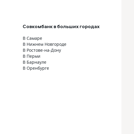
я не сделал покупку на одном
из маркетплейсов, и вроде бы оборот
средств за месяц выполнен, но меня
ждал сюрприз так как 23.03.26 При
Совкомбанк в больших городах
получении товара меня не устроило
его качество и я был вынужден
В Самаре
от него отказаться, после чего
В Нижнем Новгороде
операция совершенная 15.03.26
В Ростове-на-Дону
Отменяется и тут якобы
В Перми
я не выполнил условия акции и мне
В Барнауле
повышают ставку по ипотеке.
В Оренбурге
Обратился с заявлением в банк
с просьбой разобраться в ситуации,
однако мне ответили что я был ранее
проинформирован об условиях акции.
Крайне разочарован работой банка.
Не кому не рекомендую!