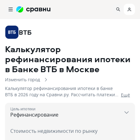
ВТБ
Калькулятор
рефинансирования ипотеки
в Банке ВТБ
в Москве
Изменить город
Калькулятор рефинансирования ипотеки в банке
ВТБ в 2026 году на Сравни.ру. Рассчитать платежи
Eщё
по ипотеке в Сбербанке и отправить онлайн заявку
на ипотечный кредит в банк. Высокая вероятность
Цель ипотеки
одобрения
Стоимость недвижимости по рынку