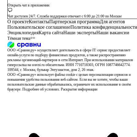
Открыть чат в приложении
Чат доступен 24/7. Служба поддержки отвечает с 6:00 до 21:00 по Москве
О проекте
Контакты
Партнерская программа
Для агентов
Пользовательское соглашение
Политика конфиденциальност
Энциклопедия
Карта сайта
Наши эксперты
Наши вакансии
Тёмная тема
ООО «Сравни.ру» осуществляет деятельность в сфере IT: сервис предоставляет
онлайн-услуги по подбору финансовых продуктов
, а также распространению
рекламы организаций-партнеров в сети Интернет.
При использовании материалов
гиперссылка на sravni.ru обязательна. ИНН 7710718303, ОГРН 1087746642774.
109544, г. Москва, бульвар Энтузиастов, дом 2, 26 этаж.
ООО «Сравни.ру» использует
файлы cookie
с целью персонализации сервисов и
повышения удобства пользования веб-сайтом. Если вы не хотите, чтобы ваши
пользовательские данные обрабатывались, ограничьте их использование в своём
браузере.
Подробнее об условиях.
Раскрытие информации