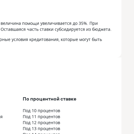
после
е
ю
й величина помощи увеличивается до 35%. При
Оставшаяся часть ставки субсидируется из бюджета.
.
рные условия кредитования, которые могут быть
ла:
тов
я
ев
а
сё
По процентной ставке
каны
Под 10 процентов
ья
Под 11 процентов
Под 12 процентов
Под 13 процентов