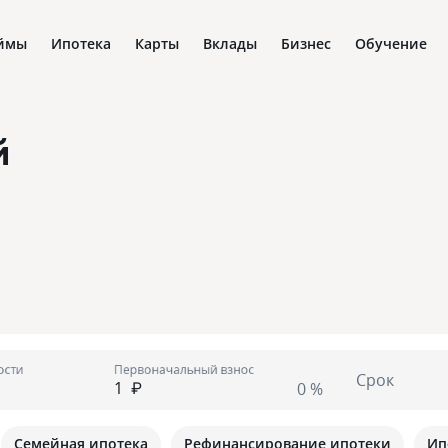
ймы
Ипотека
Карты
Вклады
Бизнес
Обучение
й
ости
Первоначальный взнос
Срок
₽
0 %
Семейная ипотека
Рефинансирование ипотеки
Ип