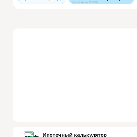
Реклама. ООО «Сравни.ру». ИНН 7710718303
Ипотечный калькулятор