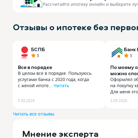
Рассчитайте ипотеку онлайн
и выберите лу
Отзывы о ипотеке без перво
БСПБ
Банк
5
5
Все в порядке
По моему 
можно спо
В целом все в порядке. Пользуюсь
такой проц
услугами банка с 2020 года, когда
Оформлял о
с женой ипоте...
Читать
на покупку 
В целом все в порядке. Пользуюсь
Для меня это
услугами банка с 2020 года, когда
Оформлял о
5.08.2026
3.08.2026
с женой ипотеку здесь брали.
на покупку 
Несколько лет назад перевел сюда
Для меня эт
Читать все отзывы
свою зарплату, она приходит день
поэтому хоте
в день как бухгалтерия отправит,
объяснили н
и без задержек. У них удобное
формулирово
Мнение эксперта
приложение, без каких-либо
потом уточн