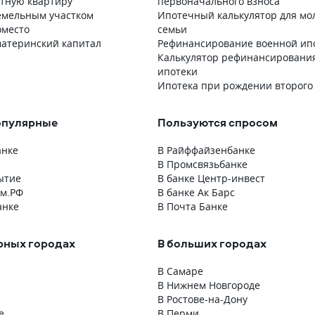
атную квартиру
первоначального взноса
кабинете. Всю ночь и все утро н
земельным участком
Ипотечный калькулятор для мо
документы висели со статусом
место
семьи
«проверяется». Я постоянно захо
материнский капитал
Рефинансирование военной ип
в приложение. Раз 10 наверное
Калькулятор рефинансировани
точно. И вот на 11 раз увидела, ч
ипотеки
все одобрено. Тут же пришла смс.
Ипотека при рождении второго
Даже в поддержку не обращалась
ни разу.
опулярные
Пользуются спросом
анке
В Райффайзенбанке
В Промсвязьбанке
ытие
В банке Центр-инвест
ом.РФ
В банке Ак Барс
анке
В Почта Банке
рных городах
В больших городах
В Самаре
В Нижнем Новгороде
В Ростове-на-Дону
е
В Перми