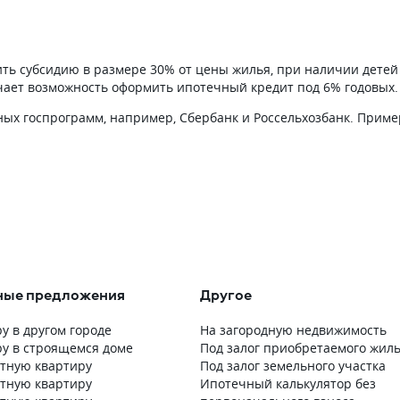
 раз переспрашивал
не сидишь и не гадаешь, что там
 досрочное погашение
с твоей заявкой. Я слышала, что 
ки, все разложили
последних обновлений в Домклик
Лишние услуги
можно еще получать информаци
ть субсидию в размере 30% от цены жилья, при наличии дете
ли, просто объясняли,
и дате сдачи дома и передаче
чает возможность оформить ипотечный кредит под 6% годовых. 
ьно, а что нет. В итоге
ключей. Для тех, кто покупает
ла без лишней беготни.
в новостройках, вообще актуально
ых госпрограмм, например, Сбербанк и Россельхозбанк. Приме
равно остается
Есть два нюанса, которые замети
 делом, но когда банк
Иногда статусы обновляются
о шагам и не путает
не сразу. После загрузки докумен
становится намного легче.
я ждала пару часов, пока сменитс
статус, и немного переживала.
Хотелось бы больше комментари
к статусам. Например, если заявк
на проверке, непонятно, на какой
стадии проверка — может, ждут
ответа от застройщика или уже в
ные предложения
Другое
почти готово. Заявку мы подали
вечером через сайт, загрузили с
у в другом городе
На загородную недвижимость
документов прямо с телефона.
ру в строящемся доме
Под залог приобретаемого жил
На следующий день пришло СМС
атную квартиру
Под залог земельного участка
об одобрении. Все этапы ипотеки
атную квартиру
Ипотечный калькулятор без
Домклик показывал в личном