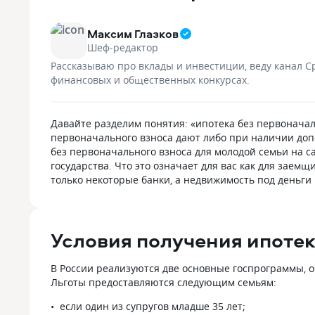
наворотов, но самое главное — оно
понятнее, че
логичное и понятное. Не нужно по 10
на момент о
Максим Глазков
минут искать сканер оплаты
от 20,99%. М
Шеф-редактор
по qr или как открыть вклад. Мне
показали по
больше добавить нечего, банком
и отдельно 
Рассказываю про вклады и инвестиции, веду канал С
доволен, буду продолжать
по страховке
финансовых и общественных конкурсах.
пользоваться.
За это отдел
сразу поним
а не только
Давайте разделим понятия: «ипотека без первоначал
в рекламе. П
первоначального взноса дают либо при наличии допо
объяснили з
без первоначального взноса для молодой семьи на с
понадобились
государства. Что это означает для вас как для зае
подтвержден
только некоторые банки, а недвижимость под деньги 
По квартире
из ЕГРН, пр
документы, о
по объекту. 
Условия получения ипоте
поэтому не 
каждый день
В России реализуются две основные госпрограммы,
Отдельно от
Льготы предоставляются следующим семьям:
На вопросы 
по делу, без
если один из супругов младше 35 лет;