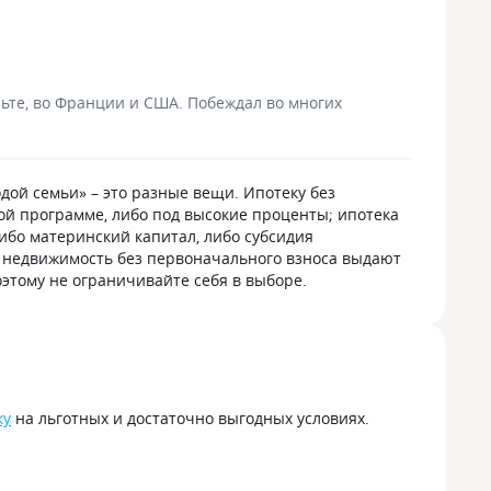
ет,
что подготовить к следующему
менеджер п
у
визиту. Платим уже много лет,
какие докум
тро
несколько раз вносили досрочно,
Одобрили и
м
поэтому осталось совсем немного.
день. Сделк
ы
Сейчас, конечно, стало проще:
На заданны
ьте, во Франции и США. Побеждал во многих
ик.
остаток и график смотрю
развернутые
а
в приложении. Иногда даже
взаимодейс
а;
не верится, что скоро квартира будет
осталось п
о
уже полностью наша.
впечатлени
дой семьи» – это разные вещи. Ипотеку без
ой программе, либо под высокие проценты; ипотека
ибо материнский капитал, либо субсидия
айн,
то недвижимость без первоначального взноса выдают
льше
оэтому не ограничивайте себя в выборе.
:
о,
ть
жно
р,
ку
на льготных и достаточно выгодных условиях.
нт