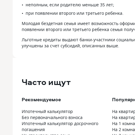
Я несколько
неполным, если родителю меньше 35 лет;
про платеж,
и этапы сдел
при появлении второго или третьего ребенка.
нормально. 
Молодая бездетная семья имеет возможность оформи
не навязыва
появлении второго или третьего ребенка семья полу
что обязател
сделка прош
Льготные кредиты выдают банки-участники социальн
Ипотека все 
улучшены за счет субсидий, описанных выше.
напряженным
ведет тебя п
в условиях, 
Часто ищут
Рекомендуемое
Популяр
Ипотечный калькулятор
На квартир
Без первоначального взноса
На кварти
Ипотечный калькулятор досрочного
На 1 комн
погашения
На 2 комн