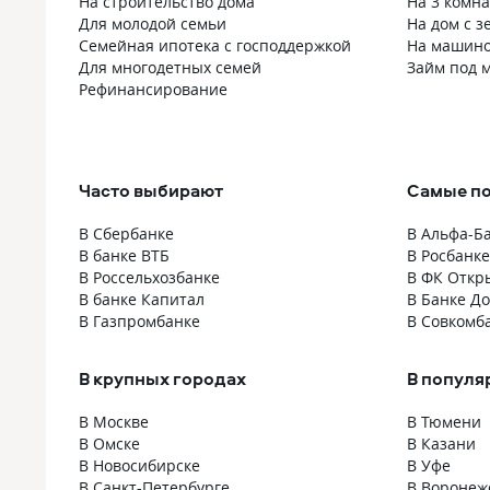
На строительство дома
На 3 комн
Для молодой семьи
На дом с 
Семейная ипотека с господдержкой
На машино
Для многодетных семей
Займ под 
Рефинансирование
Часто выбирают
Самые п
В Сбербанке
В Альфа-Б
В банке ВТБ
В Росбанке
В Россельхозбанке
В ФК Откр
В банке Капитал
В Банке Д
В Газпромбанке
В Совкомб
В крупных городах
В популя
В Москве
В Тюмени
В Омске
В Казани
В Новосибирске
В Уфе
В Санкт-Петербурге
В Воронеж