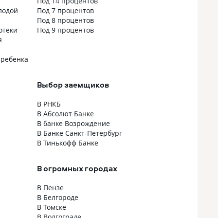
Под 14 процентов
аши
лодой
Под 7 процентов
Под 8 процентов
дила
отеки
Под 9 процентов
я
то
 ребенка
Выбор заемщиков
В РНКБ
В Абсолют Банке
В банке Возрождение
В Банке Санкт-Петербург
В Тинькофф Банке
В огромных городах
В Пензе
В Белгороде
В Томске
В Волгограде