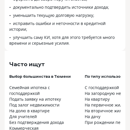
15.04.2025Г исключены возможности
документально подтвердить источники дохода;
взимания кредитными
организациями дополнительных
уменьшить текущую долговую нагрузку;
комиссий при предоставлении
исправить ошибки и неточности в кредитной
гражданам ипотечных жилищных
истории;
кредитов (займов) в рамках льготных
улучшить саму КИ, хотя для этого требуется много
ипотечных программ
времени и серьезные усилия.
с государственным участием. Прошу
ПАО Сбербанк связаться со мной для
заключения доп. Соглашения
к кредитного договору. И иметь право
Часто ищут
выбирать любую аккредитованную
страховую организацию без
Выбор большинства в Тюмени
По типу использован
повышения процентной ставки.
Семейная ипотека с
С господдержкой
господдержкой
На загородную недви
Подать заявку на ипотеку
На квартиру
Под залог недвижимости
На первичное жилье
На долю в квартире
На вторичное жилье
Для учителей
На дачу
Без подтверждения дохода
При рождении первог
Коммерческая