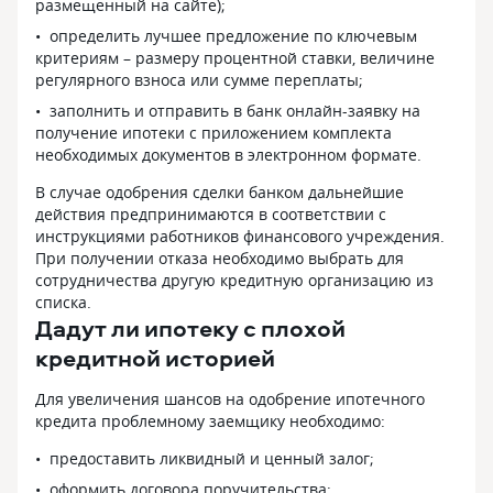
размещенный на сайте);
подписания мною кредитного
определить лучшее предложение по ключевым
договора Федеральная
критериям – размеру процентной ставки, величине
антимонопольная служба признала
регулярного взноса или сумме переплаты;
нарушающими антимонопольное
законодательство решением N-
заполнить и отправить в банк онлайн-заявку на
АК/3012-ДСП/25 от 17.01.2025Г.
получение ипотеки с приложением комплекта
Клиенты которые оформляют ипотеку
необходимых документов в электронном формате.
после 05.12.2024Г не оформляют
В случае одобрения сделки банком дальнейшие
Домклик+, так как Сбер закрыл её. Для
действия предпринимаются в соответствии с
подключения и они могут легко
инструкциями работников финансового учреждения.
выбрать страховую компанию для
При получении отказа необходимо выбрать для
оформления полиса. Уже многим
сотрудничества другую кредитную организацию из
льготникам по семейном ипотеке
списка.
отменили подписку Домклик+,
Дадут ли ипотеку с плохой
и пригласили на доп. Соглашению.
Прошу ПАО Сбербанк — Расторгнуть
кредитной историей
договор об обслуживании пакета
услуги Домклик плюс без повышения
Для увеличения шансов на одобрение ипотечного
процентной ставки. Отмечу, что
кредита проблемному заемщику необходимо:
отдельным поручением Президента
предоставить ликвидный и ценный залог;
Российской Федерации Пр-1116ГС,
п. 3 А-2 на заседании Госсовета
оформить договора поручительства;