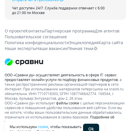
Чат доступен 24/7. Служба поддержки отвечает с 6:00
до 21:00 по Москве
О проекте
Контакты
Партнерская программа
Для агентов
Пользовательское соглашение
Политика конфиденциальности
Энциклопедия
Карта сайта
Наши эксперты
Наши вакансии
Тёмная тема
ООО «Сравни.ру» осуществляет деятельность в сфере IT: сервис
предоставляет онлайн-услуги по подбору финансовых продуктов
, а
также распространению рекламы организаций-партнеров в сети
Интернет.
При использовании материалов гиперссылка на sravni.ru
обязательна. ИНН 7710718303, ОГРН 1087746642774. 109544, г.
Москва, бульвар Энтузиастов, дом 2, 26 этаж.
ООО «Сравни.ру» использует
файлы cookie
с целью персонализации
сервисов и повышения удобства пользования веб-сайтом. Если вы
не хотите, чтобы ваши пользовательские данные обрабатывались,
ограничьте их использование в своём браузере.
Подробнее об
условиях.
Раскрытие информации
Мы используем
cookie
, чтобы показывать
Ok