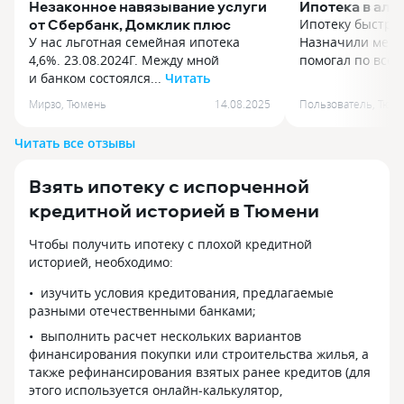
Незаконное навязывание услуги
Ипотека в аль
от Сбербанк, Домклик плюс
Ипотеку быстро 
У нас льготная семейная ипотека
Назначили мене
4,6%. 23.08.2024Г. Между мной
помогал по всем
и банком состоялся...
Читать
Ипотеку быстро 
У нас льготная семейная ипотека
Назначили мене
Мирзо
,
Тюмень
14.08.2025
Пользователь
,
Тюм
4,6%. 23.08.2024Г. Между мной
помогал по всем
и банком состоялся кредитный
согласования не
Читать все отзывы
договор, где был навязан пакет услуги
было быстро, че
Домклик Плюс. Меня поставили
Взять ипотеку с испорченной
перед фактом если не соглашусь
на подключение услуги Домклик+,
кредитной историей в Тюмени
процентная ставка повышется на 1%
больше. Других условии
Чтобы получить ипотеку с плохой кредитной
не предложили. Меня ввели
историей, необходимо:
в заблуждение, поскольку
изучить условия кредитования, предлагаемые
приобретение страхования жизни
разными отечественными банками;
возможно только в пакете услуг
подписки домклик Плюс. Я был
выполнить расчет нескольких вариантов
вынужден покупать подписку,
финансирования покупки или строительства жилья, а
поскольку с высокой % ставкой мне
также рефинансирования взятых ранее кредитов (для
не выгодно. И других вариантов
этого используется онлайн-калькулятор,
больше не было. Позже после