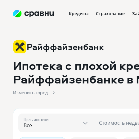
Кредиты
Страхование
За
Райффайзенбанк
Ипотека с плохой кр
Райффайзенбанке
в
Изменить город
Цель ипотеки
Стоимость недв