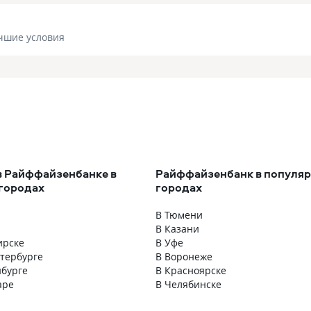
чшие условия
в Райффайзенбанке в
Райффайзенбанк в популя
городах
городах
В Тюмени
В Казани
ирске
В Уфе
етербурге
В Воронеже
нбурге
В Красноярске
аре
В Челябинске