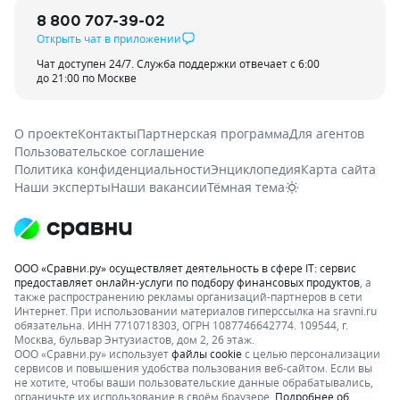
8 800 707-39-02
Открыть чат в приложении
Чат доступен 24/7. Служба поддержки отвечает с 6:00
до 21:00 по Москве
О проекте
Контакты
Партнерская программа
Для агентов
Пользовательское соглашение
Политика конфиденциальности
Энциклопедия
Карта сайта
Наши эксперты
Наши вакансии
Тёмная тема
ООО «Сравни.ру» осуществляет деятельность в сфере IT: сервис
предоставляет онлайн-услуги по подбору финансовых продуктов
, а
также распространению рекламы организаций-партнеров в сети
Интернет.
При использовании материалов гиперссылка на sravni.ru
обязательна. ИНН 7710718303, ОГРН 1087746642774. 109544, г.
Москва, бульвар Энтузиастов, дом 2, 26 этаж.
ООО «Сравни.ру» использует
файлы cookie
с целью персонализации
сервисов и повышения удобства пользования веб-сайтом. Если вы
не хотите, чтобы ваши пользовательские данные обрабатывались,
ограничьте их использование в своём браузере.
Подробнее об