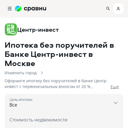
Центр-инвест
Ипотека без поручителей в
Банке Центр-инвест
в
Москве
Изменить город
Оформите ипотеку без поручителей в банке Центр-
инвест с первоначальным взносом от 20 %,
Eщё
процентной ставкой от 5,9%, сроком до 5 дней на
сумму до 12 000 000
Цель ипотеки
Стоимость недвижимости