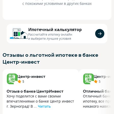
с похожими условиями в других банках
Ипотечный калькулятор
Рассчитайте ипотеку онлайн
и выберите лучшие условия
Отзывы о льготной ипотеке в банке
Центр-инвест
Центр-инвест
Центр-ин
5
5
Отзыв о банке ЦентрИнвест
Отличный бан
Хочу поделится с вами своими
Отличный банк. 
впечатлениями о банке Центр инвест
ипотеку, все пр
г. Зерноград! В ...
Читать
никакого навязыв
Хочу поделится с вами своими
Отличный банк. 