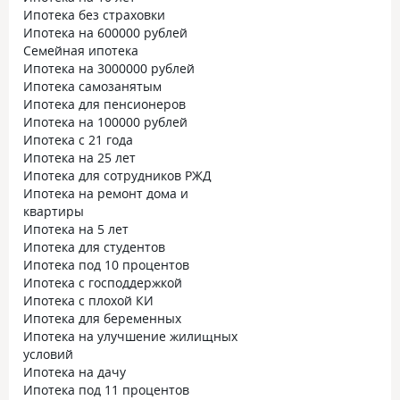
Юридическое сопровождение!
Ипотека без страховки
Высокого уровня руководство,
Ипотека на 600000 рублей
высокого уровня специалисты! Хочу
Семейная ипотека
особенно отметить специалистов
Ипотека на 3000000 рублей
банка: ведущего экономиста ОКО
Ипотека самозанятым
Оксану Владимировну и экономиста
Ипотека для пенсионеров
ОКО Лева Евгеньевича! Специалисты
Ипотека на 100000 рублей
на все золота, по другому
Ипотека с 21 года
и не скажешь! Если бы не они,
Ипотека на 25 лет
бюрократия бы победила! Внесли
Ипотека для сотрудников РЖД
свой профессиональный вклад
Ипотека на ремонт дома и
в реализации нашей мечты! Ребята
квартиры
желаю вам всего самого хорошего
Ипотека на 5 лет
и повышения (ну или хотя бы
Ипотека для студентов
премировать!)
Ипотека под 10 процентов
Ипотека с господдержкой
Ипотека с плохой КИ
Ипотека для беременных
Ипотека на улучшение жилищных
условий
Ипотека на дачу
Ипотека под 11 процентов