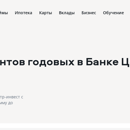
ймы
Ипотека
Карты
Вклады
Бизнес
Обучение
ентов годовых в Банке 
тр-инвест с
мму до