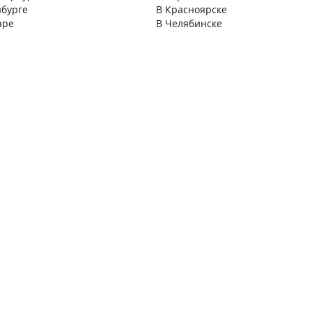
нбурге
В Красноярске
аре
В Челябинске