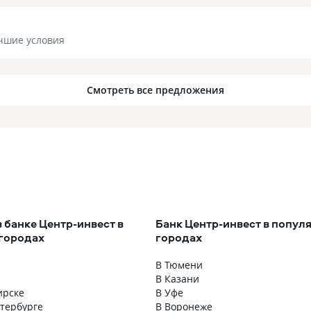
чшие условия
Смотреть все предложения
в банке Центр-инвест в
Банк Центр-инвест в попул
городах
городах
В Тюмени
В Казани
ирске
В Уфе
етербурге
В Воронеже