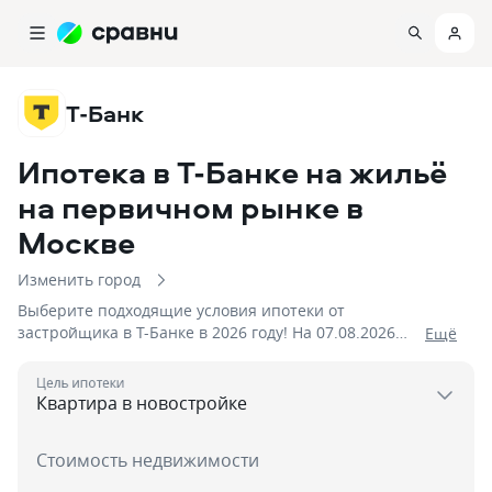
Т-Банк
Ипотека в Т-Банке на жильё
на первичном рынке
в
Москве
Изменить город
Выберите подходящие условия ипотеки от
застройщика в Т-Банке в 2026 году! На 07.08.2026
Eщё
вам доступно 2 предложения со ставками от 6% и
первым взносом от 20 %, на сумму до 100 000 000!
Цель ипотеки
Стоимость недвижимости