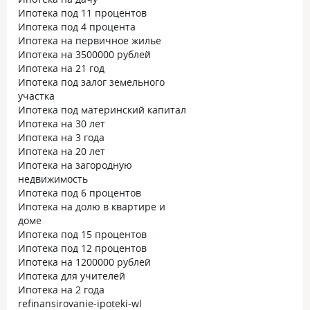
и часами там сидеть на подписании
благодарность, т
Ипотека под 11 процентов
всех документов
"Спасибо!", восто
Ипотека под 4 процента
легко всё можно 
Ипотека на первичное жилье
заморочек! Естес
Ипотека на 3500000 рублей
после подписания
Ипотека на 21 год
улетели на аккр
Ипотека под залог земельного
продавцу после 
участка
Тот, кто сталкива
Ипотека под материнский капитал
ипотекой, совету
Ипотека на 30 лет
будет легкой! Учт
Ипотека на 3 года
требования, напр
Ипотека на 20 лет
ипотеку в доме н
Ипотека на загородную
Внимательно чит
недвижимость
все условия подх
Ипотека под 6 процентов
Ипотека на долю в квартире и
доме
Ипотека под 15 процентов
Ипотека под 12 процентов
Ипотека на 1200000 рублей
Ипотека для учителей
Ипотека на 2 года
refinansirovanie-ipoteki-wl