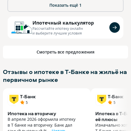
Показать ещё
1
Ипотечный калькулятор
Рассчитайте ипотеку онлайн
и выберите лучшие условия
Смотреть все предложения
Отзывы о ипотеке в Т-Банке на жильё на
первичном рынке
Т-Банк
Т-Банк
5
5
Ипотека на вторичку
Ипотека в Т-Ба
её плюсы
В апреле 2026 оформила ипотеку
в Т банке на вторичку. Банк дал
Изначально хотел
самый выгодный %...
Читать
Т‑Банке, но риэл