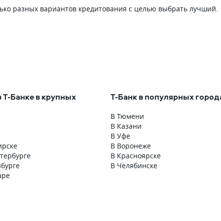
лько разных вариантов кредитования с целью выбрать лучший.
в Т-Банке в крупных
Т-Банк в популярных город
В Тюмени
В Казани
В Уфе
ирске
В Воронеже
етербурге
В Красноярске
нбурге
В Челябинске
аре