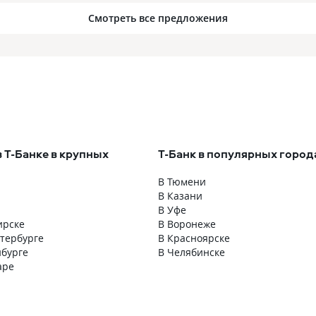
Смотреть все предложения
в Т-Банке в крупных
Т-Банк в популярных город
В Тюмени
В Казани
В Уфе
ирске
В Воронеже
етербурге
В Красноярске
нбурге
В Челябинске
аре