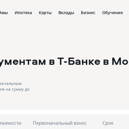
ймы
Ипотека
Карты
Вклады
Бизнес
Обучение
ументам в Т-Банке
в Мо
оначальным
дня на сумму до
ижимости
Первоначальный взнос
Срок