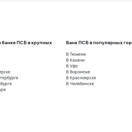
в банке ПСБ в крупных
Банк ПСБ в популярных го
В Тюмени
В Казани
В Уфе
ирске
В Воронеже
етербурге
В Красноярске
нбурге
В Челябинске
аре