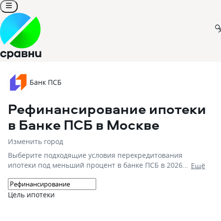
Банк ПСБ
Рефинансирование ипотеки
в Банке ПСБ
в Москве
Изменить город
Выберите подходящие условия перекредитования
ипотеки под меньший процент в банке ПСБ в 2026
Eщё
году! На 08.08.2026 вам доступно 1 предложение со
ставками от 17,79% и первым взносом от %, на сумму
до 20 000 000!
Цель ипотеки