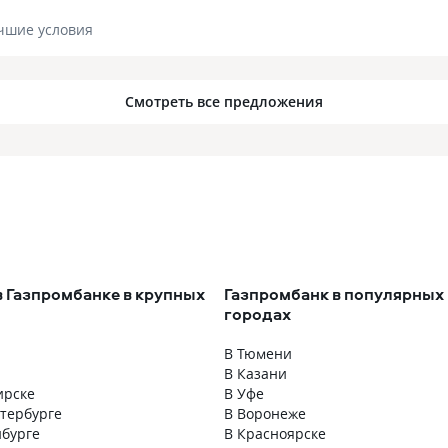
чшие условия
Смотреть все предложения
в Газпромбанке в крупных
Газпромбанк в популярных
городах
В Тюмени
В Казани
ирске
В Уфе
етербурге
В Воронеже
нбурге
В Красноярске