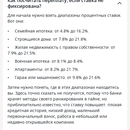
Как посчитать переплату, если ставка не
застройщика. Ставка на весь период
5,5% на 12 лет. П
фиксирована?
выплат такой и останется, чему мы
устроило, но я з
очень рады.
и очередности по
Для начала нужно взять диапазоны процентных ставок.
документов. Пошл
Вот они:
там мне оень пом
Семейная ипотека: от 4.8% до 16.2%.
быстро рассмотр
наличие материн
Строящиеся дома: от 7.8% до 21.8%.
этом даже не рас
Жилая недвижимость с правом собственности: от
после она сказала
7.9% до 21.5%.
идти в ПФ с ипо
Военная ипотека: от 8.1% до 8.4%.
справкой о выда
личными докумен
Апартаменты: от 8.2% до 21.7%.
моего и мужа, а я
Гараж или машиноместо: от 9.8% до 21.6%.
итоге в пф подал
всеми этими бум
Затем нужно понять, где в этих диапазонах находитесь
отправили деньг
вы. Здесь точно сказать не получится, потому что банки
капитала в банк.
хранят методы своего ранжирования в тайне, но
приблизительно известно, что ставку повышает: плохая
кредитная история, низкий доход, маленький
первоначальный взнос, работа в небольшой или
недавно открывшейся компании.