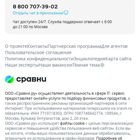
8 800 707-39-02
Открыть чат в приложении
Чат доступен 24/7. Служба поддержки отвечает с 6:00
до 21:00 по Москве
О проекте
Контакты
Партнерская программа
Для агентов
Пользовательское соглашение
Политика конфиденциальности
Энциклопедия
Карта сайта
Наши эксперты
Наши вакансии
Тёмная тема
ООО «Сравни.ру» осуществляет деятельность в сфере IT: сервис
предоставляет онлайн-услуги по подбору финансовых продуктов
, а
также распространению рекламы организаций-партнеров в сети
Интернет.
При использовании материалов гиперссылка на sravni.ru
обязательна. ИНН 7710718303, ОГРН 1087746642774. 109544, г.
Москва, бульвар Энтузиастов, дом 2, 26 этаж.
ООО «Сравни.ру» использует
файлы cookie
с целью персонализации
сервисов и повышения удобства пользования веб-сайтом. Если вы
не хотите, чтобы ваши пользовательские данные обрабатывались,
ограничьте их использование в своём браузере.
Подробнее об