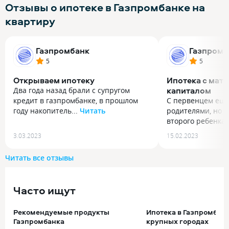
Отзывы о ипотеке в Газпромбанке на
квартиру
Газпромбанк
Газпромб
5
5
Открываем ипотеку
Ипотека с мат
капиталом
Два года назад брали с супругом
кредит в газпромбанке, в прошлом
С первенцем еще 
году накопитель...
Читать
родителями, но 
Два года назад брали с супругом
второго ребенка.
кредит в газпромбанке, в прошлом
С первенцем еще 
3.03.2023
15.02.2023
году накопительные счета открыли.
родителями, но 
Настолько позитивный опыт
второго ребенка 
Читать все отзывы
получился, что и ипотеку сейчас
Материнский кап
открываем именно в этом банке. У
ребенка сейчас 7
нас семейная ипотека по сниженной
быть хорошим пе
Часто ищут
ставке, 5.3% получилось. Заявку
ипотеке, я узнав
рассмотрели быстрее других банков,
была такая возм
Рекомендуемые продукты
Ипотека в Газпромбанк
оформляется все тоже довольно
немного добавил
Газпромбанка
крупных городах
быстро. Жилье брали по ДДУ у
взнос был 20%, т