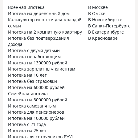
застройщика. Ставка на весь период
5,5% на 12 лет. П
Военная ипотека
В Москве
выплат такой и останется, чему мы
устроило, но я з
Ипотека на деревянный дом
В Омске
очень рады.
и очередности по
Калькулятор ипотеки для молодой
В Новосибирске
документов. Пошл
семьи
В Санкт-Петербурге
там мне оень пом
Ипотека на 2 комнатную квартиру
В Екатеринбурге
быстро рассмотр
Ипотека без подтверждения
В Краснодаре
наличие материн
дохода
этом даже не рас
Ипотека с двумя детьми
после она сказала
Ипотека неработающим
идти в ПФ с ипо
Ипотека на 1300000 рублей
справкой о выда
Ипотека зарплатным клиентам
личными докумен
Ипотека на 10 лет
моего и мужа, а я
Ипотека без страховки
итоге в пф подал
Ипотека на 600000 рублей
всеми этими бум
Семейная ипотека
отправили деньг
Ипотека на 3000000 рублей
капитала в банк.
Ипотека самозанятым
Ипотека для пенсионеров
Ипотека на 100000 рублей
Ипотека с 21 года
Ипотека на 25 лет
Ипотека для сотрудников РЖД