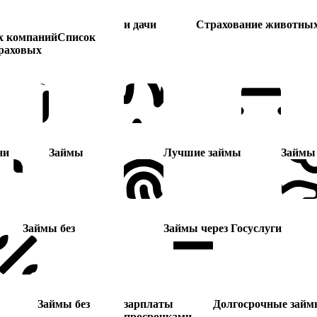
и дачи
Страхование животны
х компаний
Список
раховых
ни
Займы
Лучшие займы
Займы 
Займы без
Займы через Госуслуги
Займы без
зарплаты
Долгосрочные займ
просрочками