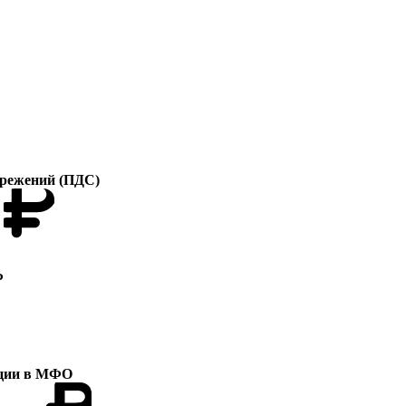
ережений (ПДС)
Ф
ции в МФО