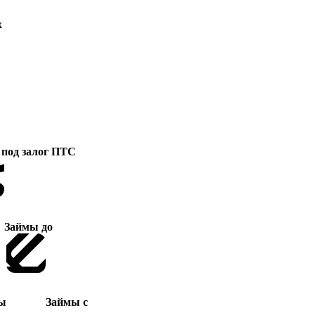
х
под залог ПТС
Займы до
ы
Займы с