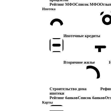
Рейтинг МФО
Список МФО
Отзы
Ипотека
Ипотечные кредиты
Вторичное жилье
Н
Строительство дома
Рефи
ипотеки
Рейтинг банков
Список банков
От
Карты