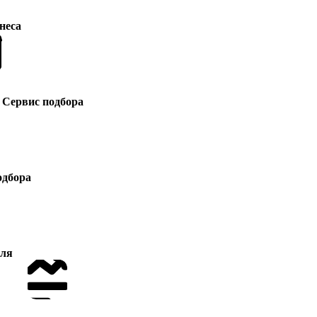
неса
Сервис подбора
одбора
для