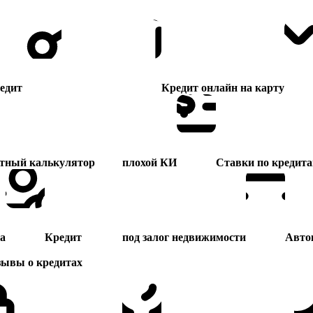
едит
Кредит онлайн на карту
тный калькулятор
плохой КИ
Ставки по кредит
а
Кредит
под залог недвижимости
Авто
зывы о кредитах