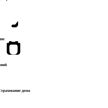
ние
аний
трахование дома