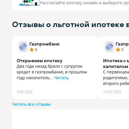
Рассчитайте ипотеку онлайн
и выберите лу
Отзывы о льготной ипотеке 
Газпромбанк
Газп
5
5
Открываем ипотеку
Ипотека с
капиталом
Два года назад брали с супругом
кредит в газпромбанке, в прошлом
С первенцем
году накопитель...
Читать
родителями,
Два года назад брали с супругом
второго ребе
кредит в газпромбанке, в прошлом
С первенцем
3.03.2023
15.02.2023
году накопительные счета открыли.
родителями,
Настолько позитивный опыт
второго ребе
Читать все отзывы
получился, что и ипотеку сейчас
Материнский
открываем именно в этом банке. У
ребенка сейч
нас семейная ипотека по сниженной
быть хороши
ставке, 5.3% получилось. Заявку
ипотеке, я у