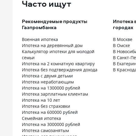
рассмотрели быстрее других банков,
Часто ищут
была такая 
оформляется все тоже довольно
немного доб
быстро. Жилье брали по ДДУ у
взнос был 20
застройщика. Ставка на весь период
5,5% на 12 л
Рекомендуемые продукты
Ипотека 
выплат такой и останется, чему мы
устроило, но
Газпромбанка
городах
очень рады.
и очереднос
документов. 
Военная ипотека
В Москве
там мне оень
Ипотека на деревянный дом
В Омске
быстро расс
Калькулятор ипотеки для молодой
В Новосиб
наличие мат
семьи
В Санкт-П
этом даже не
Ипотека на 2 комнатную квартиру
В Екатери
после она ск
Ипотека без подтверждения дохода
В Краснод
идти в ПФ с
Ипотека с двумя детьми
справкой о 
Ипотека неработающим
личными док
Ипотека на 1300000 рублей
моего и мужа,
Ипотека зарплатным клиентам
итоге в пф п
Ипотека на 10 лет
всеми этими
Ипотека без страховки
отправили д
Ипотека на 600000 рублей
капитала в б
Семейная ипотека
Ипотека на 3000000 рублей
Ипотека самозанятым