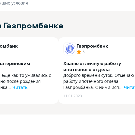
чшие условия
в Газпромбанке
ромбанк
Газпромбанк
5
 материнским
Хвалю отличную работу
ипотечного отдела
 еще как-то уживались с
Доброго времени суток. Отмечаю
 но после рождения
работу ипотечного отдела
нка...
Читать
Газпромбанка. С ними исп...
Чита
 еще как-то уживались с
Доброго времени суток. Отмечаю
11.01.2023
 но после рождения
работу ипотечного отдела
нка стало очень тяжело.
Газпромбанка. С ними исправно и
 капитал за второго
проблем выплатил ипотеку, и быс
ас 779 тыс, это может
закрыл, получив снятие
м первым взносом по
обременения. Сотрудники это дел
знавала. В газпромбанке
растягивали, все очень оператив