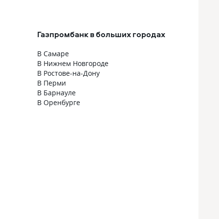
время они мне помогали и
консультировали по любым
ипотечным вопросам. Платил я
всегда вовремя, в основном через
Газпромбанк в больших городах
приложение, проблем никаких не
возникало. Банк хороший, сотрудники
В Самаре
тоже
В Нижнем Новгороде
В Ростове-на-Дону
В Перми
В Барнауле
В Оренбурге