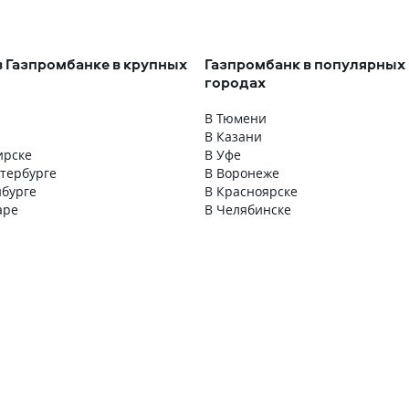
возможность, но мы еще
рассматривали и выдавали.
авили, чтобы певый
Сопровождали на каждом шаге. А
%, тогда ставка вышла
процесс закрытия ипотеки и
ет. По условиям нас
получения всех справок вообще
в Газпромбанке в крупных
Газпромбанк в популярных
 я запуталась в процессе
меньше половины недели занял,
городах
ти подачи всех этих
спасибо! Побольше бы таких
Пошла в банк, девушка
компетентных и вежливых
В Тюмени
 помогла, заявку мою
сотрудников
В Казани
мотрели и одобрили,
ирске
В Уфе
еринского капитала при
етербурге
В Воронеже
 рассматривали, и уже
нбурге
В Красноярске
азала, что надо будет
аре
В Челябинске
 ипотечным договором и
выдаче кредита и
ументами вроде снилс
 а я этого не знала. В
одали заявление со
 бумагами и они
еньги материнского
анк.