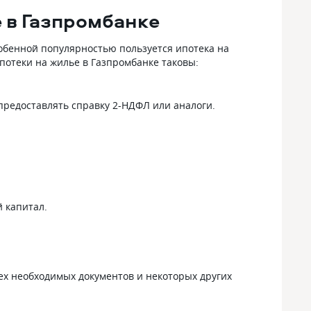
о не
менежерам Ольге и Вячеславку из
 в Газпромбанке
но
отделения на Свердлова. Все эт
время они мне помогали и
обенной популярностью пользуется ипотека на
консультировали по любым
потеки на жилье в Газпромбанке таковы:
ипотечным вопросам. Платил я
всегда вовремя, в основном через
приложение, проблем никаких не
предоставлять справку 2-НДФЛ или аналоги.
возникало. Банк хороший, сотрудники
тоже
 капитал.
сех необходимых документов и некоторых других