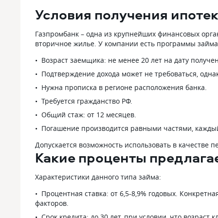
нас семейная ипотека по сниженной
быть хороши
Условия получения ипотек
ставке, 5.3% получилось. Заявку
ипотеке, я у
рассмотрели быстрее других банков,
была такая 
Газпромбанк – одна из крупнейших финансовых орга
оформляется все тоже довольно
немного доб
вторичное жилье. У компании есть программы займа:
быстро. Жилье брали по ДДУ у
взнос был 20
застройщика. Ставка на весь период
5,5% на 12 л
Возраст заемщика: не менее 20 лет на дату получе
выплат такой и останется, чему мы
устроило, но
Подтверждение дохода может не требоваться, одна
очень рады.
и очереднос
документов. 
Нужна прописка в регионе расположения банка.
там мне оень
Требуется гражданство РФ.
быстро расс
наличие мат
Общий стаж: от 12 месяцев.
этом даже не
Погашение производится равными частями, каждый
после она ск
идти в ПФ с
Допускается возможность использовать в качестве п
Какие проценты предлага
справкой о 
личными док
моего и мужа,
Характеристики данного типа займа:
итоге в пф п
всеми этими
Процентная ставка: от 6,5-8,9% годовых. Конкретн
отправили д
факторов.
капитала в б
Срок кредита: до 30 лет, при условии, что возрас