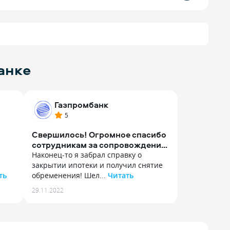
анке
Газпромбанк
5
Свершилось! Огромное спасибо
сотрудникам за сопровождение
ипотеки
Наконец-то я забрал справку о
закрытии ипотеки и получил снятие
ть
обременения! Шел...
Читать
Наконец-то я забрал справку о
29.11.2022
закрытии ипотеки и получил снятие
 без
обременения! Шел к этому 6 лет, и все
тро
это время рука об руку с
Газпромбанком. Отдельное спасибо