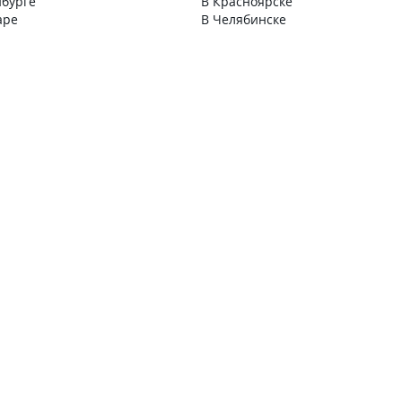
нбурге
В Красноярске
аре
В Челябинске