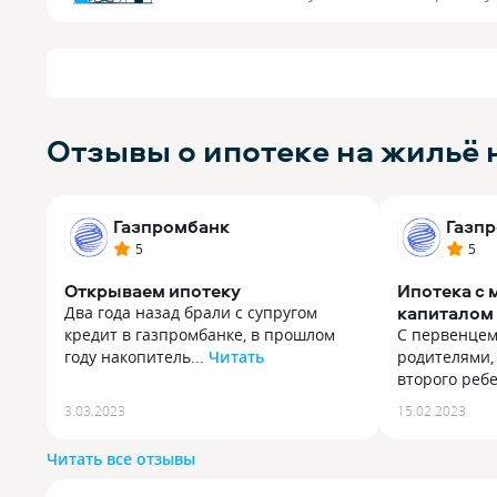
Отзывы о ипотеке на жильё 
Газпромбанк
Газп
5
5
Открываем ипотеку
Ипотека с
капиталом
Два года назад брали с супругом
кредит в газпромбанке, в прошлом
С первенцем
году накопитель...
Читать
родителями,
Два года назад брали с супругом
второго ребе
кредит в газпромбанке, в прошлом
С первенцем
3.03.2023
15.02.2023
году накопительные счета открыли.
родителями,
Настолько позитивный опыт
второго ребе
Читать все отзывы
получился, что и ипотеку сейчас
Материнский
открываем именно в этом банке. У
ребенка сейч