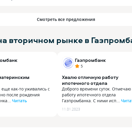
Смотреть все предложения
на вторичном рынке в Газпромб
ромбанк
Газпромбанк
5
 материнским
Хвалю отличную работу
ипотечного отдела
 еще как-то уживались с
Доброго времени суток. Отмечаю
 но после рождения
работу ипотечного отдела
нка...
Читать
Газпромбанка. С ними исп...
Чита
 еще как-то уживались с
Доброго времени суток. Отмечаю
11.01.2023
 но после рождения
работу ипотечного отдела
нка стало очень тяжело.
Газпромбанка. С ними исправно и
 капитал за второго
проблем выплатил ипотеку, и быс
ас 779 тыс, это может
закрыл, получив снятие