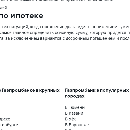
лей.
по ипотеке
тех ситуаций, когда погашение долга идет с понижением суммы
 самое главное определить основную сумму, которую придется 
та, за исключением вариантов с досрочным погашением и посл
в Газпромбанке в крупных
Газпромбанк в популярных
городах
В Тюмени
В Казани
ирске
В Уфе
етербурге
В Воронеже