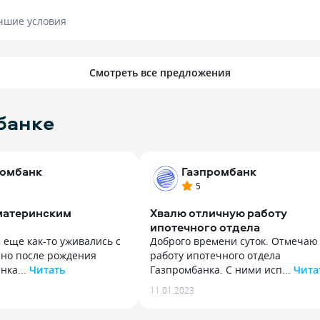
чшие условия
Смотреть все предложения
банке
ромбанк
Газпромбанк
5
 материнским
Хвалю отличную работу
ипотечного отдела
 еще как-то уживались с
Доброго времени суток. Отмечаю
 но после рождения
работу ипотечного отдела
нка...
Читать
Газпромбанка. С ними исп...
Чита
 еще как-то уживались с
Доброго времени суток. Отмечаю
11.01.2023
 но после рождения
работу ипотечного отдела
нка стало очень тяжело.
Газпромбанка. С ними исправно и