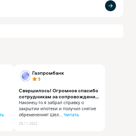
Газпромбанк
5
Свершилось! Огромное спасибо
сотрудникам за сопровождение
ипотеки
Наконец-то я забрал справку о
закрытии ипотеки и получил снятие
ть
обременения! Шел...
Читать
Наконец-то я забрал справку о
29.11.2022
закрытии ипотеки и получил снятие
 без
обременения! Шел к этому 6 лет, и все