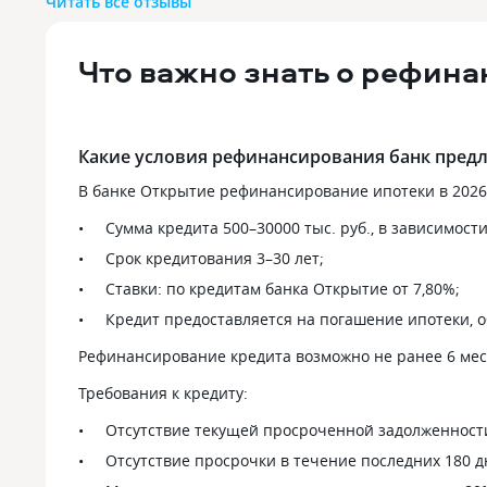
Читать все отзывы
получился, что и ипотеку сейчас
Материнский
открываем именно в этом банке. У
ребенка сейч
нас семейная ипотека по сниженной
быть хороши
Что важно знать о рефин
ставке, 5.3% получилось. Заявку
ипотеке, я у
рассмотрели быстрее других банков,
была такая 
оформляется все тоже довольно
немного доб
быстро. Жилье брали по ДДУ у
взнос был 20
Какие условия рефинансирования банк предл
застройщика. Ставка на весь период
5,5% на 12 л
выплат такой и останется, чему мы
устроило, но
В банке Открытие рефинансирование ипотеки в 2026
очень рады.
и очереднос
Сумма кредита 500–30000 тыс. руб., в зависимости
документов. 
там мне оень
Срок кредитования 3–30 лет;
быстро расс
Ставки: по кредитам банка Открытие от 7,80%;
наличие мат
этом даже не
Кредит предоставляется на погашение ипотеки, 
после она ск
Рефинансирование кредита возможно не ранее 6 меся
идти в ПФ с
справкой о 
Требования к кредиту:
личными док
моего и мужа,
Отсутствие текущей просроченной задолженност
итоге в пф п
Отсутствие просрочки в течение последних 180 д
всеми этими