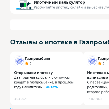
Ипотечный калькулятор
Рассчитайте ипотеку онлайн
и выберите лу
Отзывы о ипотеке в Газпром
Газпромбанк
Газп
5
5
Открываем ипотеку
Ипотека с
капиталом
Два года назад брали с супругом
кредит в газпромбанке, в прошлом
С первенцем
году накопитель...
Читать
родителями,
Два года назад брали с супругом
второго ребе
кредит в газпромбанке, в прошлом
С первенцем
3.03.2023
15.02.2023
году накопительные счета открыли.
родителями,
Настолько позитивный опыт
второго ребе