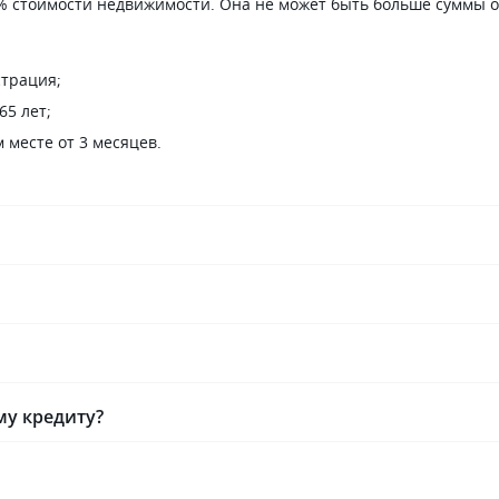
еньги материнского
 стоимости недвижимости. Она не может быть больше суммы ос
анк.
страция;
65 лет;
 месте от 3 месяцев.
му кредиту?