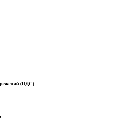
ережений (ПДС)
Ф