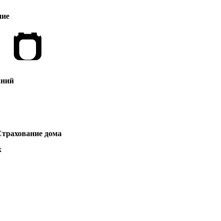
ние
аний
трахование дома
х