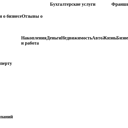
Бухгалтерские услуги
Франш
 о бизнесе
Отзывы о
Накопления
Деньги
Недвижимость
Авто
Жизнь
Бизне
и работа
сперту
мпаний