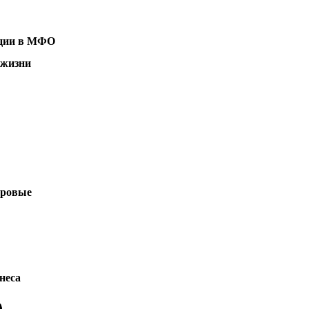
ции в МФО
 жизни
ровые
неса