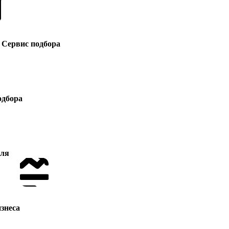
Сервис подбора
одбора
для
знеса