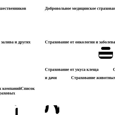
ешественников
Добровольное медицинское страхова
залива и других
Страхование от онкологии и заболев
Страхование от укуса клеща
С
и дачи
Страхование животны
х компаний
Список
раховых