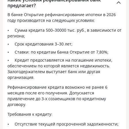
выплат такой и останется, чему мы
устроило, но я з
предлагает?
очень рады.
и очередности по
документов. Пошл
В банке Открытие рефинансирование ипотеки в 2026
там мне оень пом
году производится на следующих условиях:
быстро рассмотр
наличие материн
Сумма кредита 500–30000 тыс. руб., в зависимости от
этом даже не рас
региона;
после она сказала
Срок кредитования 3–30 лет;
идти в ПФ с ипо
Ставки: по кредитам банка Открытие от 7,80%;
справкой о выда
личными докумен
Кредит предоставляется на погашение ипотеки,
моего и мужа, а я
обеспечением по которой является недвижимость.
итоге в пф подал
Залогодержателем выступает банк или другая
всеми этими бум
организация.
отправили деньг
капитала в банк.
Рефинансирование кредита возможно не ранее 6
месяцев после его получения. Допускается
привлечение до 3-х созаемщиков по кредитному
договору.
Требования к кредиту:
Отсутствие текущей просроченной задолженности;