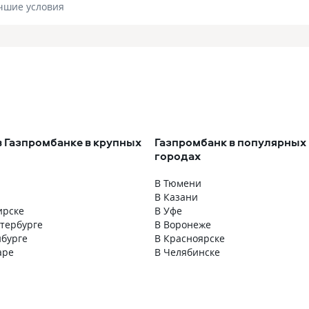
чшие условия
в Газпромбанке в крупных
Газпромбанк в популярных
городах
В Тюмени
В Казани
ирске
В Уфе
етербурге
В Воронеже
нбурге
В Красноярске
аре
В Челябинске