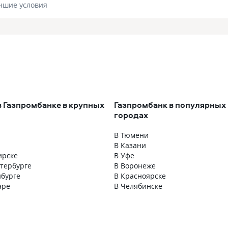
чшие условия
в Газпромбанке в крупных
Газпромбанк в популярных
городах
В Тюмени
В Казани
ирске
В Уфе
етербурге
В Воронеже
нбурге
В Красноярске
аре
В Челябинске