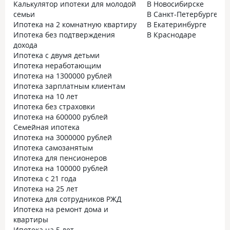
Калькулятор ипотеки для молодой
В Новосибирске
документов. Пошл
семьи
В Санкт-Петербурге
там мне оень пом
Ипотека на 2 комнатную квартиру
В Екатеринбурге
быстро рассмотр
Ипотека без подтверждения
В Краснодаре
наличие материн
дохода
этом даже не рас
Ипотека с двумя детьми
после она сказала
Ипотека неработающим
идти в ПФ с ипо
Ипотека на 1300000 рублей
справкой о выда
Ипотека зарплатным клиентам
личными докумен
Ипотека на 10 лет
моего и мужа, а я
Ипотека без страховки
итоге в пф подал
Ипотека на 600000 рублей
всеми этими бум
Семейная ипотека
отправили деньг
Ипотека на 3000000 рублей
капитала в банк.
Ипотека самозанятым
Ипотека для пенсионеров
Ипотека на 100000 рублей
Ипотека с 21 года
Ипотека на 25 лет
Ипотека для сотрудников РЖД
Ипотека на ремонт дома и
квартиры
Ипотека на 5 лет