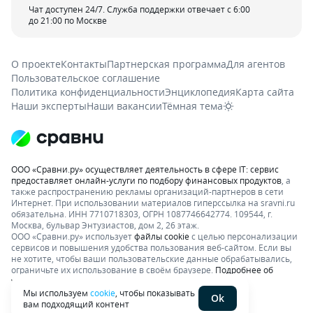
Чат доступен 24/7. Служба поддержки отвечает с 6:00
до 21:00 по Москве
О проекте
Контакты
Партнерская программа
Для агентов
Пользовательское соглашение
Политика конфиденциальности
Энциклопедия
Карта сайта
Наши эксперты
Наши вакансии
Тёмная тема
ООО «Сравни.ру» осуществляет деятельность в сфере IT: сервис
предоставляет онлайн-услуги по подбору финансовых продуктов
, а
также распространению рекламы организаций-партнеров в сети
Интернет.
При использовании материалов гиперссылка на sravni.ru
обязательна. ИНН 7710718303, ОГРН 1087746642774. 109544, г.
Москва, бульвар Энтузиастов, дом 2, 26 этаж.
ООО «Сравни.ру» использует
файлы cookie
с целью персонализации
сервисов и повышения удобства пользования веб-сайтом. Если вы
не хотите, чтобы ваши пользовательские данные обрабатывались,
ограничьте их использование в своём браузере.
Подробнее об
условиях.
Раскрытие информации
Мы используем
cookie
, чтобы показывать
Ok
вам подходящий контент