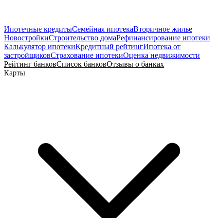
Ипотечные кредиты
Семейная ипотека
Вторичное жилье
Новостройки
Строительство дома
Рефинансирование ипотеки
Калькулятор ипотеки
Кредитный рейтинг
Ипотека от
застройщиков
Страхование ипотеки
Оценка недвижимости
Рейтинг банков
Список банков
Отзывы о банках
Карты