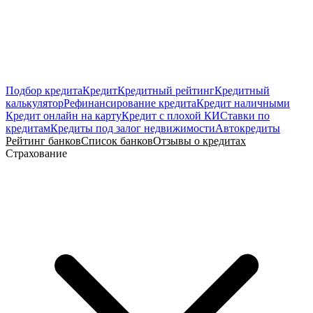
Подбор кредита
Кредит
Кредитный рейтинг
Кредитный
калькулятор
Рефинансирование кредита
Кредит наличными
Кредит онлайн на карту
Кредит с плохой КИ
Ставки по
кредитам
Кредиты под залог недвижимости
Автокредиты
Рейтинг банков
Список банков
Отзывы о кредитах
Страхование