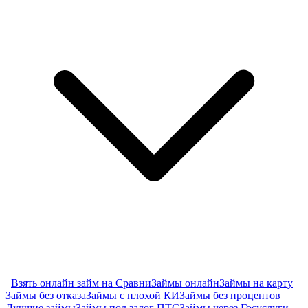
Взять онлайн займ на Сравни
Займы онлайн
Займы на карту
Займы без отказа
Займы с плохой КИ
Займы без процентов
Лучшие займы
Займы под залог ПТС
Займы через Госуслуги