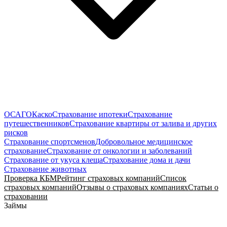
ОСАГО
Каско
Страхование ипотеки
Страхование
путешественников
Страхование квартиры от залива и других
рисков
Страхование спортсменов
Добровольное медицинское
страхование
Страхование от онкологии и заболеваний
Страхование от укуса клеща
Страхование дома и дачи
Страхование животных
Проверка КБМ
Рейтинг страховых компаний
Список
страховых компаний
Отзывы о страховых компаниях
Статьи о
страховании
Займы