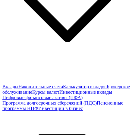
Вклады
Накопительные счета
Калькулятор вкладов
Брокерское
обслуживание
Курсы валют
Инвестиционные вклады
Цифровые финансовые активы (ЦФА)
Программа долгосрочных сбережений (ПДС)
Пенсионные
программы НПФ
Инвестиции в бизнес